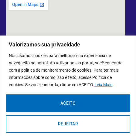
Valorizamos sua privacidade
Nós usamos cookies para melhorar sua experiência de
navegação no portal. Ao utilizar nosso portal, você concorda
com a política de monitoramento de cookies. Para ter mais
DESENVOLVIDO POR CR2
informações sobre como isso é feito, acesse Política de
cookies. Se você concorda, clique em ACEITO
Leia Mais
Muito mais que
criar site
ou
sistema para prefeituras
! Realizamos
uma
assessoria
completa, onde garantimos em contrato que todas
as exigências das
leis de transparência pública
serão atendidas.
ACEITO
Conheça o
PNTP
e o
Radar da Transparência Pública
REJEITAR